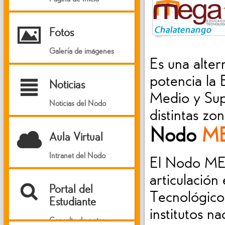
I
Fotos
Galería de imágenes
Es una alte
potencia la 
²
Noticias
Medio y Sup
Noticias del Nodo
distintas zon
Nodo
M
C
Aula Virtual
Intranet del Nodo
El Nodo ME
articulación 
L
Portal del
Tecnológic
Estudiante
institutos n
Consulta de notas