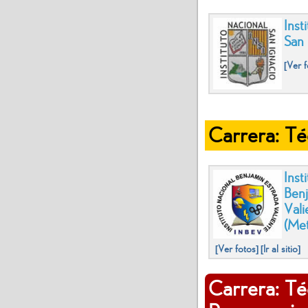
Inst
San 
[Ver f
Carrera: Téc
Inst
Benj
Val
(Me
[Ver fotos]
[Ir al sitio]
Carrera: Té