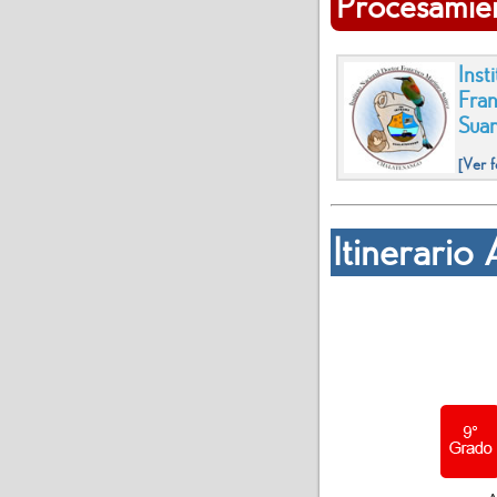
Procesamien
Inst
Fran
Sua
[Ver f
Itinerari