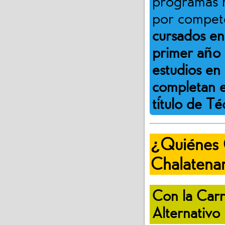
programas m
por compet
cursados en 
primer año 
estudios en
completan e
título de Té
¿Quiénes
Chalatena
Con la Carr
Alternativo