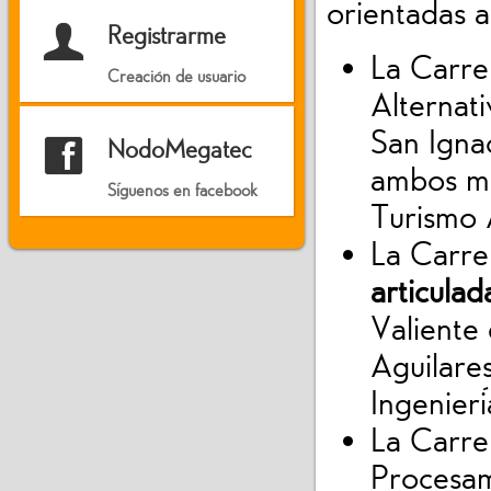
orientadas a
U
Registrarme
La Carre
Creación de usuario
Alternat
San Ignac
f
NodoMegatec
ambos me
Síguenos en facebook
Turismo 
La Carre
articulad
Valiente
Aguilare
Ingenierí
La Carre
Procesam