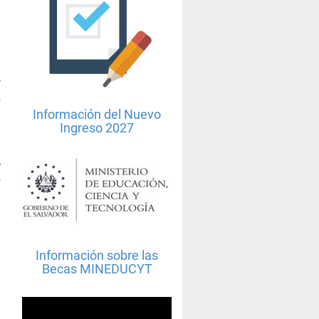
í
a
l
Información del Nuevo
o
Ingreso 2027
s
s
y
e
Información sobre las
Becas MINEDUCYT