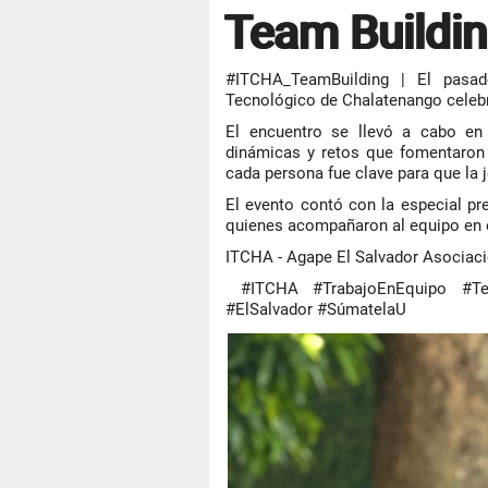
Team Buildi
#ITCHA_TeamBuilding | El pasado
Tecnológico de Chalatenango celebr
El encuentro se llevó a cabo en
dinámicas y retos que fomentaron l
cada persona fue clave para que la 
El evento contó con la especial pr
quienes acompañaron al equipo en e
ITCHA - Agape El Salvador Asociac
#ITCHA #TrabajoEnEquipo #Tea
#ElSalvador #SúmatelaU