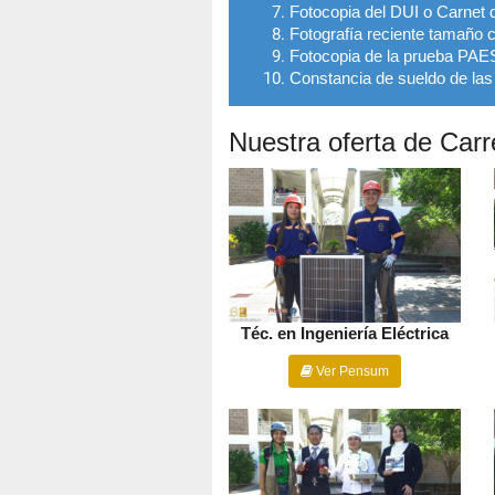
Fotocopia del DUI o Carnet 
Fotografía reciente tamaño 
Fotocopia de la prueba PA
Constancia de sueldo de las 
Nuestra oferta de Carr
Téc. en Ingeniería Eléctrica
Ver Pensum