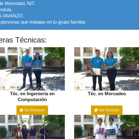
de Minoridad, NIT.
cedula.
ES /AVANZO.
personas que trabajan en tu grupo familiar.
eras Técnicas:
Téc. en Ingeniería en
Téc. en Mercadeo
Computación
Ver Pensum
Ver Pensum