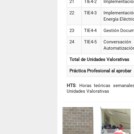
21
TIE4-2
Implementación
22
TIE4-3
Implementaci
Energía Eléctri
23
TIE4-4
Gestión Docume
24
TIE4-5
Conversació
Automatización
Total de Unidades Valorativas
Práctica Profesional al aprobar
HTS
: Horas teóricas semanal
Unidades Valorativas