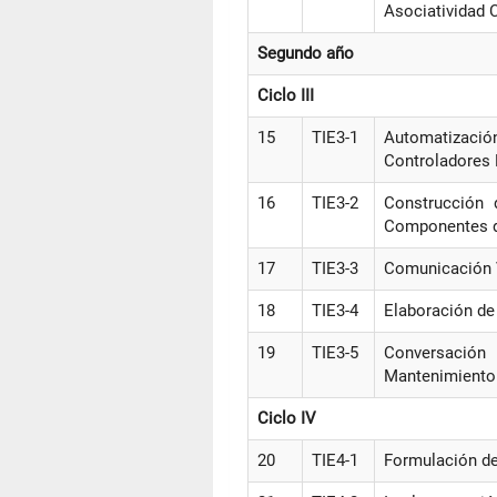
Asociatividad 
Segundo año
Ciclo III
15
TIE3-1
Automatizaci
Controladores
16
TIE3-2
Construcción
Componentes d
17
TIE3-3
Comunicación V
18
TIE3-4
Elaboración de
19
TIE3-5
Conversació
Mantenimiento 
Ciclo IV
20
TIE4-1
Formulación de