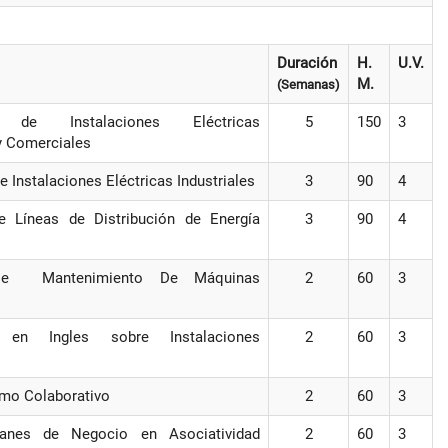
Duración
H.
U.V.
M.
(Semanas)
n de Instalaciones Eléctricas
5
150
3
y Comerciales
 Instalaciones Eléctricas Industriales
3
90
4
e Líneas de Distribución de Energía
3
90
4
 De Mantenimiento De Máquinas
2
60
3
n en Ingles sobre Instalaciones
2
60
3
mo Colaborativo
2
60
3
anes de Negocio en Asociatividad
2
60
3