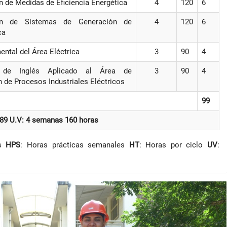
 de Medidas de Eficiencia Energética
4
120
6
ón de Sistemas de Generación de
4
120
6
ca
ntal del Área Eléctrica
3
90
4
n de Inglés Aplicado al Área de
3
90
4
 de Procesos Industriales Eléctricos
99
 89 U.V: 4 semanas 160 horas
es
HPS
: Horas prácticas semanales
HT
: Horas por ciclo
UV
: