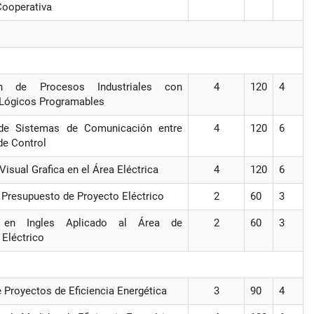
Cooperativa
ón de Procesos Industriales con
4
120
4
 Lógicos Programables
 de Sistemas de Comunicación entre
4
120
6
e Control
isual Grafica en el Área Eléctrica
4
120
6
 Presupuesto de Proyecto Eléctrico
2
60
3
n en Ingles Aplicado al Área de
2
60
3
Eléctrico
 Proyectos de Eficiencia Energética
3
90
4