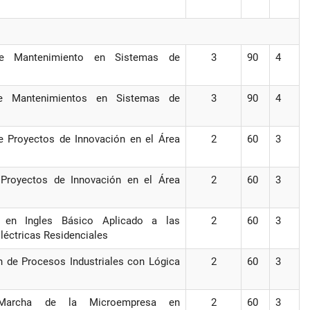
de Mantenimiento en Sistemas de
3
90
4
de Mantenimientos en Sistemas de
3
90
4
e Proyectos de Innovación en el Área
2
60
3
 Proyectos de Innovación en el Área
2
60
3
 en Ingles Básico Aplicado a las
2
60
3
léctricas Residenciales
 de Procesos Industriales con Lógica
2
60
3
Marcha de la Microempresa en
2
60
3