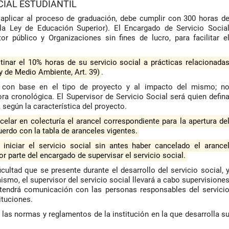
CIAL ESTUDIANTIL
 aplicar al proceso de graduación, debe cumplir con 300 horas d
n la Ley de Educación Superior). El Encargado de Servicio Socia
tor público y Organizaciones sin fines de lucro, para facilitar e
tinar el 10% horas de su servicio social a prácticas relacionada
y de Medio Ambiente, Art. 39)
.
rá con base en el tipo de proyecto y al impacto del mismo; n
ra cronológica. El Supervisor de Servicio Social será quien defin
 según la característica del proyecto.
celar en colecturía el arancel correspondiente para la apertura de
uerdo con la tabla de aranceles vigentes.
iniciar el servicio social sin antes haber cancelado el arance
r parte del encargado de supervisar el servicio social.
ficultad que se presente durante el desarrollo del servicio social, 
smo, el supervisor del servicio social llevará a cabo supervisione
tendrá comunicación con las personas responsables del servici
ituciones.
r las normas y reglamentos de la institución en la que desarrolla s