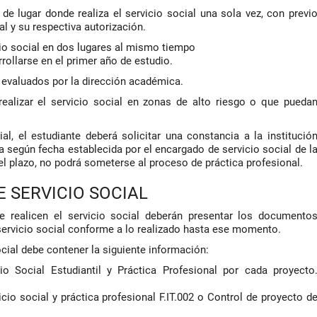
 de lugar donde realiza el servicio social una sola vez, con previ
al y su respectiva autorización.
icio social en dos lugares al mismo tiempo
rrollarse en el primer año de estudio.
 evaluados por la dirección académica.
realizar el servicio social en zonas de alto riesgo o que pueda
cial, el estudiante deberá solicitar una constancia a la institució
la según fecha establecida por el encargado de servicio social de l
el plazo, no podrá someterse al proceso de práctica profesional.
E SERVICIO SOCIAL
e realicen el servicio social deberán presentar los documento
servicio social conforme a lo realizado hasta ese momento.
social debe contener la siguiente información:
io Social Estudiantil y Práctica Profesional por cada proyecto
icio social y práctica profesional F.IT.002 o Control de proyecto d