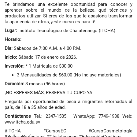
Te brindamos una excelente oportunidad para conocer y
aprender sobre el mundo de la belleza, qué técnicas y
productos utilizar. Si eres de los que le apasiona transformar
la apariencia de otros, ¡este curso es para ti!
Lugar:
Instituto Tecnológico de Chalatenango (ITCHA)
Horario:
Día:
Sábados de 7:00 A.M. a 4:00 P.M.
Inicio:
Sábado 17 de enero de 2026.
Inversión:
* 1 Matrícula de $30.00
3 Mensualidades de $60.00 (No incluye materiales)
Duración:
3 meses (96 horas).
¡NO ESPERES MÁS, RESERVA TU CUPO YA!
Pregunta por oportunidad de beca a migrantes retornados al
país, de 18 a 35 años de edad.
Contáctanos
Tel.: 2347-1505 | WhatsApp: 7749-1938 Web:
www.itcha.edu.sv
#ITCHA #CursosEC #CursoCosmetología
#BellezaProfesional #Chalatenango #EducaciónContinua