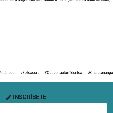
tálicas #Soldadura #CapacitaciónTécnica #Chalatenang
INSCRÍBETE