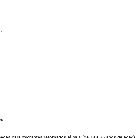
.
os.
ecas para migrantes retornados al país (de 18 a 35 años de edad).