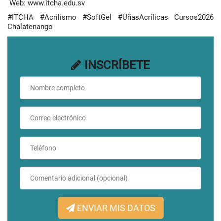
Web: www.itcha.edu.sv
#ITCHA #Acrilismo #SoftGel #UñasAcrílicas Cursos2026
Chalatenango
INSCRÍBETE
ENVIAR MIS DATOS