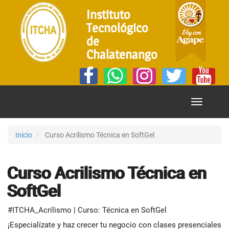
Instituto
Tecnológico
de
Chalatenango
Mostrar
Menú
Inicio
Curso Acrilismo Técnica en SoftGel
Curso Acrilismo Técnica en
SoftGel
#ITCHA_Acrilismo | Curso: Técnica en SoftGel
¡Especialízate y haz crecer tu negocio con clases presenciales