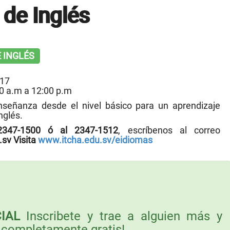
de Inglés
E INGLÉS
017
0 a.m a 12:00 p.m
nseñanza desde el nivel básico para un aprendizaje
nglés.
2347-1500 ó al 2347-1512
, escríbenos al correo
sv Visita
www.itcha.edu.sv/eidiomas
IAL
Inscribete y trae a alguien más y
 completamente gratis!