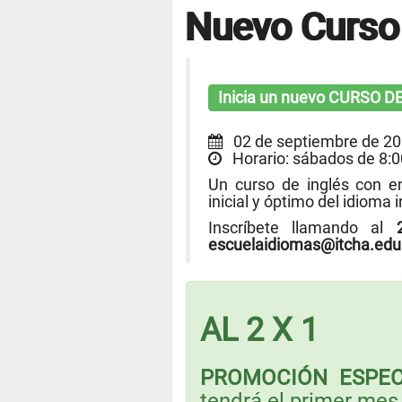
Nuevo Curso 
Inicia un nuevo CURSO D
02 de septiembre de 2
Horario: sábados de 8:0
Un curso de inglés con e
inicial y óptimo del idioma i
Inscríbete llamando al
escuelaidiomas@itcha.edu.
AL 2 X 1
PROMOCIÓN ESPEC
tendrá el primer mes