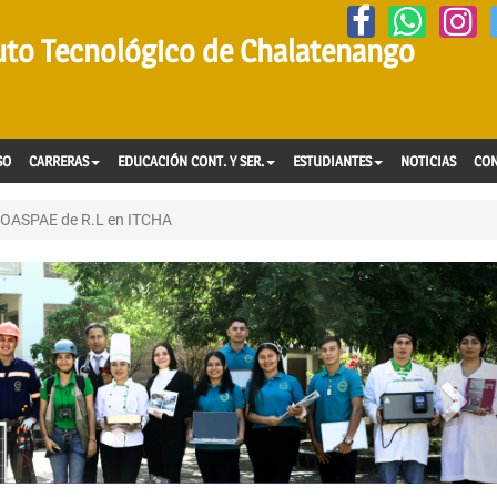
tuto Tecnológico de Chalatenango
SO
CARRERAS
EDUCACIÓN CONT. Y SER.
ESTUDIANTES
NOTICIAS
CO
 COASPAE de R.L en ITCHA