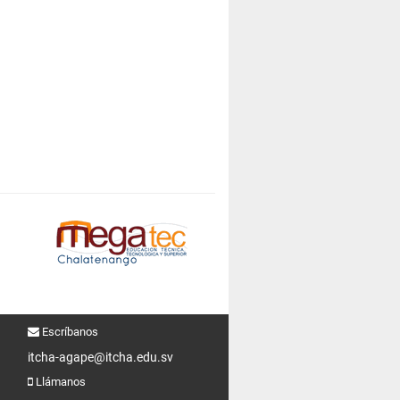
Escríbanos
itcha-agape@itcha.edu.sv
Llámanos