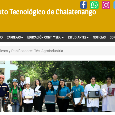
tuto Tecnológico de Chalatenango
SO
CARRERAS
EDUCACIÓN CONT. Y SER.
ESTUDIANTES
NOTICIAS
CO
eros y Panificadores Téc. Agroindustria