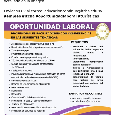
detallado en la imagen.
Enviar su CV al correo: educacioncontinua@itcha.edu.sv
#empleo
#itcha
#oportunidadlaboral
#turísticas