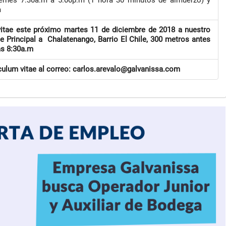
iernes 7:30a.m a 5:00p.m (1 hora 30 minutos de almuerzo) y
m
vitae este próximo martes 11 de diciembre de 2018 a nuestro
e Principal a Chalatenango, Barrio El Chile, 300 metros antes
las 8:30a.m
culum vitae al correo: carlos.arevalo@galvanissa.com