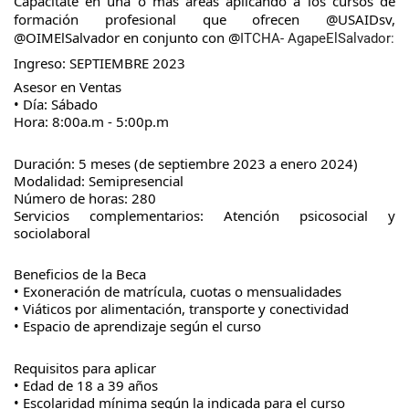
Capacítate en una o más áreas aplicando a los cursos de
formación profesional que ofrecen @USAIDsv,
@OIMElSalvador en conjunto con @
ITCHA- AgapeElSalvador:
Ingreso: SEPTIEMBRE 2023
Asesor en Ventas
•
Día: Sábado
Hora: 8:00a.m - 5:00p.m
Duración: 5 meses (de septiembre 2023 a enero 2024)
Modalidad: Semipresencial
Número de horas: 280
Servicios complementarios: Atención psicosocial y
sociolaboral
Beneficios de la Beca
• Exoneración de matrícula, cuotas o mensualidades
• Viáticos por alimentación, transporte y conectividad
• Espacio de aprendizaje según el curso
Requisitos para aplicar
• Edad de 18 a 39 años
• Escolaridad mínima según la indicada para el curso