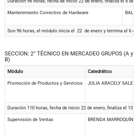
Duración 96 horas, fecha de inicio 22 de enero, finaliza el 6 de
Mantenimiento Correctivo de Hardware
BALM
Son 96 horas, el módulo inicia el 22 de enero y termina el 6 
SECCION: 2° TÉCNICO EN MERCADEO GRUPOS (A y
B)
Módulo
Catedrático
Promoción de Productos y Servicios
JULIA ARACELY SALES
Duración 110 horas, fecha de inicio 22 de enero, finaliza el 13 
Supervisión de Ventas
BRENDA MARROQUÍN