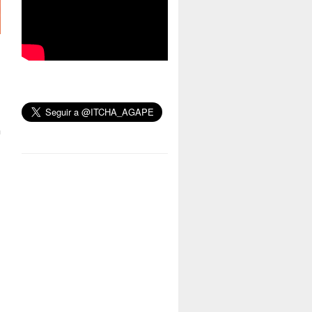
s
s
m