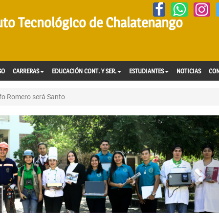
tuto Tecnológico de Chalatenango
SO
CARRERAS
EDUCACIÓN CONT. Y SER.
ESTUDIANTES
NOTICIAS
CO
fo Romero será Santo