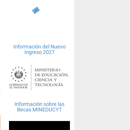
o
á
l
Información del Nuevo
e
Ingreso 2027
l
l
l
n
l
Información sobre las
Becas MINEDUCYT