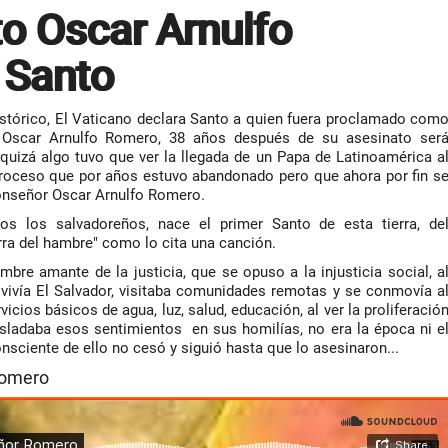
o Oscar Arnulfo
 Santo
histórico, El Vaticano declara Santo a quien fuera proclamado com
Oscar Arnulfo Romero, 38 años después de su asesinato ser
quizá algo tuvo que ver la llegada de un Papa de Latinoamérica a
proceso que por años estuvo abandonado pero que ahora por fin s
onseñor Oscar Arnulfo Romero.
s los salvadoreños, nace el primer Santo de esta tierra, de
erra del hambre" como lo cita una canción.
e amante de la justicia, que se opuso a la injusticia social, a
vivía El Salvador, visitaba comunidades remotas y se conmovía a
icios básicos de agua, luz, salud, educación, al ver la proliferació
asladaba esos sentimientos en sus homilías, no era la época ni e
nsciente de ello no cesó y siguió hasta que lo asesinaron...
Romero