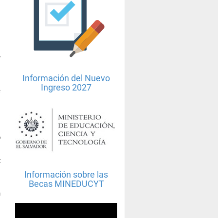
r
Información del Nuevo
l
Ingreso 2027
e
o
b
z
.
Información sobre las
Becas MINEDUCYT
n
l