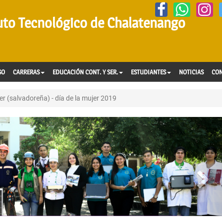
tuto Tecnológico de Chalatenango
SO
CARRERAS
EDUCACIÓN CONT. Y SER.
ESTUDIANTES
NOTICIAS
CO
r (salvadoreña) - día de la mujer 2019