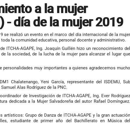
iento a la mujer
 - día de la mujer 2019
9 se realizó un evento en el marco del día internacional de la muje
e toda la comunidad educativa, personal docente y administrativo.
l de ITCHA-AGAPE, Ing. Joaquín Guillén hizo un reconocimiento de
de la sociedad, de la lucha de la mujer para alcanzar el lugar qu
 de personalidades muy importantes a quienes agradecemos much
, DM1 Chalatenango, Yeni García, representante del ISDEMU, Su
e Samuel Alas Rodríguez de la PNC.
oordinador de Investigación de ITCHA-AGAPE, Ing. Ever Rodrígue
tura dedicada a la Mujer Salvadoreña del autor Rafael Domínguez
os artísticos: Grupo de Danza de ITCHA-AGAPE y la gran actuació
lles, estudiante de primer año del Bachillerato en Música de