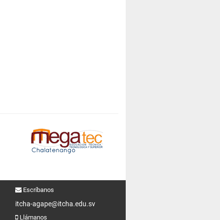
Escríbanos
itcha-agape@itcha.edu.sv
Llámanos