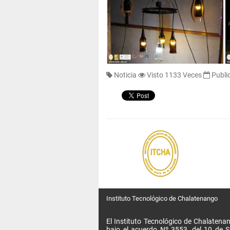
Noticia
Visto 1133 Veces
Publi
Instituto Tecnológico de Chalatenango
El Instituto Tecnológico de Chalatenan
bajo el acuerdo Nº 3553, del 10 de 