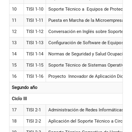
10
TISI 1-10
Soporte Técnico a Equipos de Protección 
11
TISI 1-11
Puesta en Marcha de la Microempresa en 
12
TISI 1-12
Conversación en Inglés sobre Soporte Pre
13
TISI 1-13
Configuración de Software de Equipos Inf
14
TISI 1-14
Normas de Seguridad y Salud Ocupacional 
15
TISI 1-15
Soporte Técnico de Sistemas Operativos
16
TISI 1-16
Proyecto Innovador de Aplicación Didácti
Segundo año
Ciclo III
17
TISI 2-1
Administración de Redes Informáticas
18
TISI 2-2
Aplicación del Soporte Técnico a Circuito