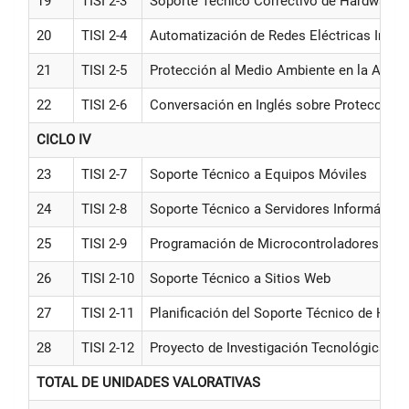
19
TISI 2-3
Soporte Técnico Correctivo de Hardware
20
TISI 2-4
Automatización de Redes Eléctricas Infor
21
TISI 2-5
Protección al Medio Ambiente en la Aplic
22
TISI 2-6
Conversación en Inglés sobre Protección
CICLO IV
23
TISI 2-7
Soporte Técnico a Equipos Móviles
24
TISI 2-8
Soporte Técnico a Servidores Informático
25
TISI 2-9
Programación de Microcontroladores y M
26
TISI 2-10
Soporte Técnico a Sitios Web
27
TISI 2-11
Planificación del Soporte Técnico de Hard
28
TISI 2-12
Proyecto de Investigación Tecnológica de
TOTAL DE UNIDADES VALORATIVAS