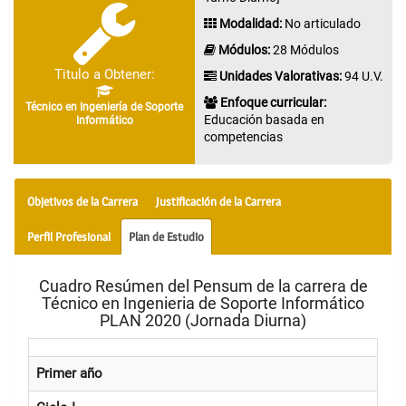
Modalidad:
No articulado
Módulos:
28 Módulos
Titulo a Obtener:
Unidades Valorativas:
94 U.V.
Enfoque curricular:
Técnico en Ingeniería de Soporte
Educación basada en
Informático
competencias
Objetivos de la Carrera
Justificación de la Carrera
Perfil Profesional
Plan de Estudio
Cuadro Resúmen del Pensum de la carrera de
Técnico en Ingenieria de Soporte Informático
PLAN 2020 (Jornada Diurna)
Primer año